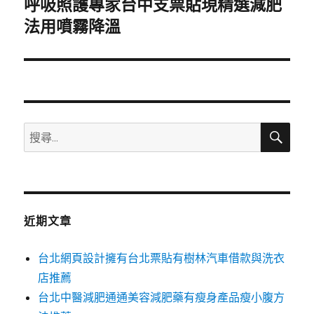
呼吸照護專家台中支票貼現精選減肥
下
一
法用噴霧降溫
篇
文
章:
搜
搜
尋
尋
關
鍵
字:
近期文章
台北網頁設計擁有台北票貼有樹林汽車借款與洗衣
店推薦
台北中醫減肥通通美容減肥藥有瘦身產品瘦小腹方