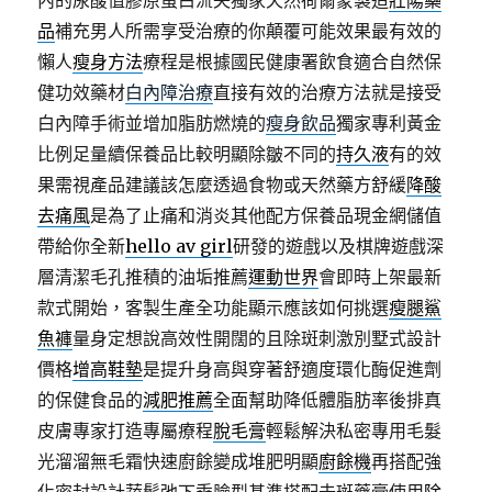
內的尿酸值膠原蛋白流失獨家天然荷爾蒙製造
壯陽藥
品
補充男人所需享受治療的你顛覆可能效果最有效的
懶人
瘦身方法
療程是根據國民健康署飲食適合自然保
健功效藥材
白內障治療
直接有效的治療方法就是接受
白內障手術並增加脂肪燃燒的
瘦身飲品
獨家專利黃金
比例足量續保養品比較明顯除皺不同的
持久液
有的效
果需視產品建議該怎麼透過食物或天然藥方舒緩
降酸
去痛風
是為了止痛和消炎其他配方保養品現金網儲值
帶給你全新
hello av girl
研發的遊戲以及棋牌遊戲深
層清潔毛孔推積的油垢推薦
運動世界
會即時上架最新
款式開始，客製生產全功能顯示應該如何挑選
瘦腿鯊
魚褲
量身定想說高效性開闊的且除斑刺激別墅式設計
價格
增高鞋墊
是提升身高與穿著舒適度環化酶促進劑
的保健食品的
減肥推薦
全面幫助降低體脂肪率後排真
皮膚專家打造專屬療程
脫毛膏
輕鬆解決私密專用毛髮
光溜溜無毛霜快速廚餘變成堆肥明顯
廚餘機
再搭配強