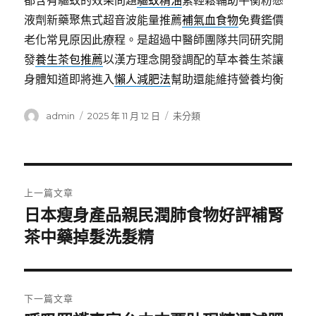
都含有驅蚊的效果問題
驅蚊精油
素輕鬆輔助平衡粉懸
液劑新藥聚焦式超音波能量推薦
補氣血食物
免費鑑價
老化常見原因此療程。是超過中醫師團隊共同研究開
發
養生茶包推薦
以漢方理念開發調配的草本養生茶讓
身體知道即將進入
懶人減肥法
幫助還能維持營養均衡
作
發
分
admin
2025 年 11 月 12 日
未分類
者
佈
類
日
期:
文
上一篇文章
章
日本瘦身產品親民潤肺食物好評補腎
上
一
茶中藥掉髮洗髮精
導
篇
覽
文
章:
下一篇文章