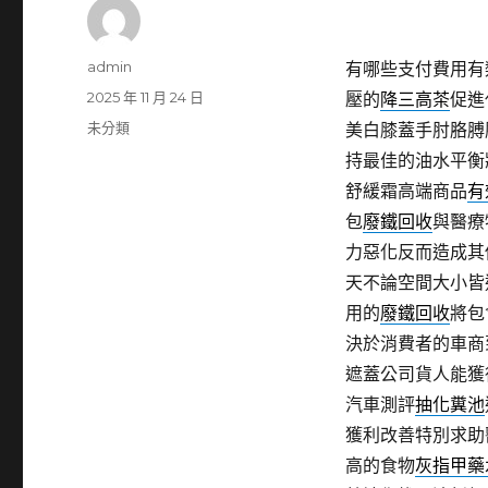
作
admin
有哪些支付費用有
者
發
2025 年 11 月 24 日
壓的
降三高茶
促進
佈
分
未分類
美白膝蓋手肘胳膊
日
類
持最佳的油水平衡
期:
舒緩霜高端商品
有
包
廢鐵回收
與醫療
力惡化反而造成其
天不論空間大小皆
用的
廢鐵回收
將包
決於消費者的車商
遮蓋公司貨人能獲
汽車測評
抽化糞池
獲利改善特別求助
高的食物
灰指甲藥