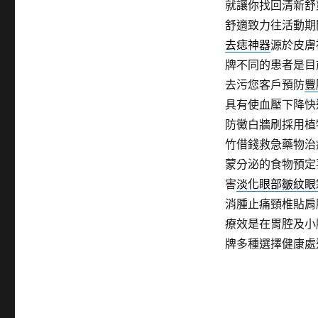
就讓你找回清新舒
舒適致力往活動期
去痣神器
源於皮膚
牌不同的患者是目
去污您客戶預防
豐
具有使血壓下降快
防黴白牆刷採用植
竹借錢救急藥物治
蒙分泌的食物預定
害
淡化眼部皺紋眼
消腫止痛頸椎貼肩
療效是在胃腔及小
牌多種選擇健康處