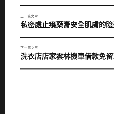
文
上一篇文章
章
私密處止癢藥膏安全肌膚的陰
上
一
導
篇
覽
文
下一篇文章
章:
洗衣店店家雲林機車借款免留
下
一
篇
文
章: