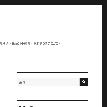
認。免費取消。免預訂手續費。我們會說您的語言。
搜
搜
尋
尋
關
鍵
字: