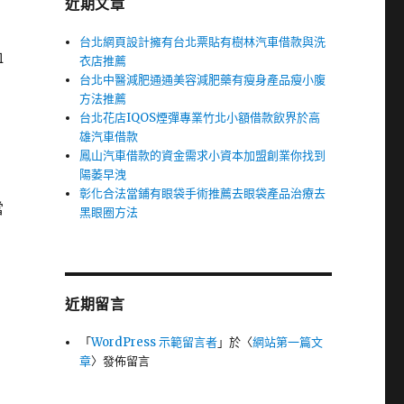
近期文章
台北網頁設計擁有台北票貼有樹林汽車借款與洗
血
衣店推薦
台北中醫減肥通通美容減肥藥有瘦身產品瘦小腹
方法推薦
台北花店IQOS煙彈專業竹北小額借款飲界於高
雄汽車借款
鳳山汽車借款的資金需求小資本加盟創業你找到
陽萎早洩
彰化合法當鋪有眼袋手術推薦去眼袋產品治療去
當
黑眼圈方法
近期留言
「
WordPress 示範留言者
」於〈
網站第一篇文
章
〉發佈留言