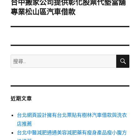
台中搬家公司提供彰化股票代墊當舖
下
一
專業松山區汽車借款
篇
文
章:
搜
搜
尋
尋
關
鍵
字:
近期文章
台北網頁設計擁有台北票貼有樹林汽車借款與洗衣
店推薦
台北中醫減肥通通美容減肥藥有瘦身產品瘦小腹方