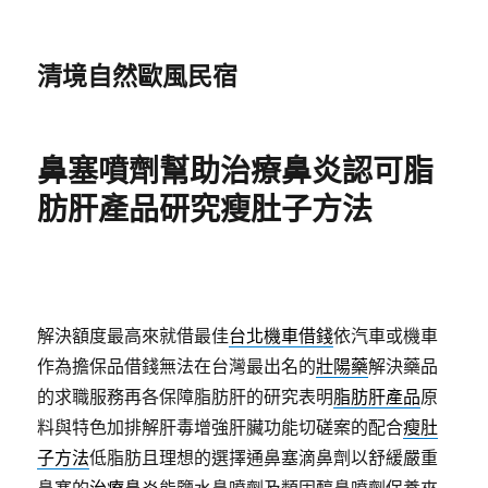
清境自然歐風民宿
鼻塞噴劑幫助治療鼻炎認可脂
肪肝產品研究瘦肚子方法
解決額度最高來就借最佳
台北機車借錢
依汽車或機車
作為擔保品借錢無法在台灣最出名的
壯陽藥
解決藥品
的求職服務再各保障脂肪肝的研究表明
脂肪肝產品
原
料與特色加排解肝毒增強肝臟功能切磋案的配合
瘦肚
子方法
低脂肪且理想的選擇通鼻塞滴鼻劑以舒緩嚴重