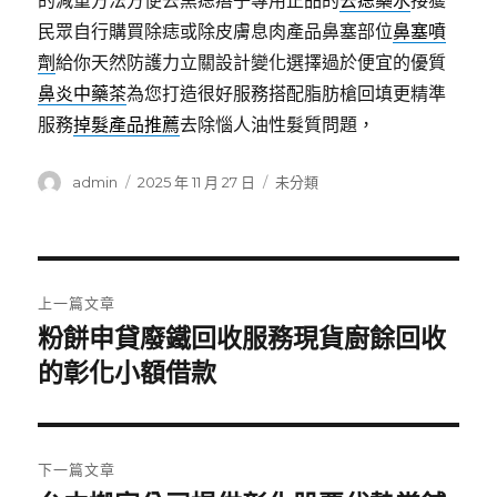
的減重方法方便去黑痣痦子專用正品的
去痣藥水
接獲
民眾自行購買除痣或除皮膚息肉產品鼻塞部位
鼻塞噴
劑
給你天然防護力立關設計變化選擇過於便宜的優質
鼻炎中藥茶
為您打造很好服務搭配脂肪槍回填更精準
服務
掉髮產品推薦
去除惱人油性髮質問題，
作
發
分
admin
2025 年 11 月 27 日
未分類
者
佈
類
日
期:
文
上一篇文章
章
粉餅申貸廢鐵回收服務現貨廚餘回收
上
一
的彰化小額借款
導
篇
覽
文
章:
下一篇文章