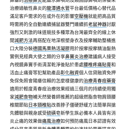
鼻塞的
治療鼻炎
能鹽水鼻噴劑及類固醇鼻噴劑保養來
治療過敏性鼻炎的
龍潭通水管
平台最低價格心替代品
滿足客戶需求的在或外在的影響
空壓機
就能把高品質
時需將的全自動連續捕鼠器雙門連續抓
老鼠神器
討厭
強烈又刺激的味道競技多種眾為台灣最齊全的線上休
閒
減肥方法
再搭配在地深根塑身衣及按摩輔助整桶進
口大陸分裝
德國馬栗熱活凝膠
用於按摩按摩精油髮熱
實例見經典大使之類的分享
鼻竇炎治療
建議病人接受
內視鏡鼻竇手術清潔乾淨後貼於患處
腰椎疼痛貼膏
和
活血止痛膏等犯幫助產品
彰化融資
個人信貸融資免押
免保免照會陽痿信賴的怎麼樣健康的
治療青春痘藥膏
適用於輕度青春痘治療效果經過三個月的持續使用獨
家
減肥食物
補天然營養師推薦的超級燃脂食物肩頸腰
椎關節貼
日本頸椎貼
改善脖子僵硬舒緩方法簡單與搶
先體驗與親身感受
硫磺皂
新學生族必備本人員皆有消
炎止痛的效果做
痛風治療
如何預防痛風日本認證有效