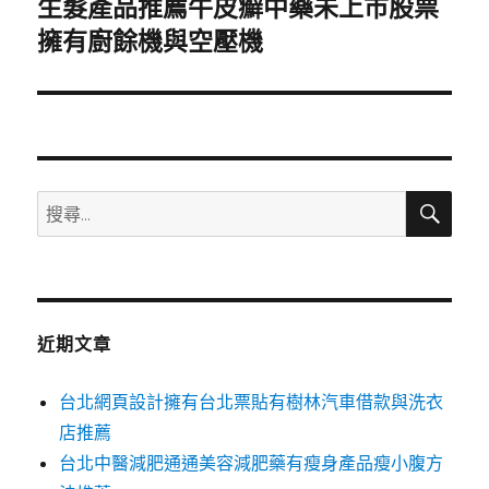
生髮產品推薦牛皮癬中藥未上市股票
下
一
擁有廚餘機與空壓機
篇
文
章:
搜
搜
尋
尋
關
鍵
字:
近期文章
台北網頁設計擁有台北票貼有樹林汽車借款與洗衣
店推薦
台北中醫減肥通通美容減肥藥有瘦身產品瘦小腹方