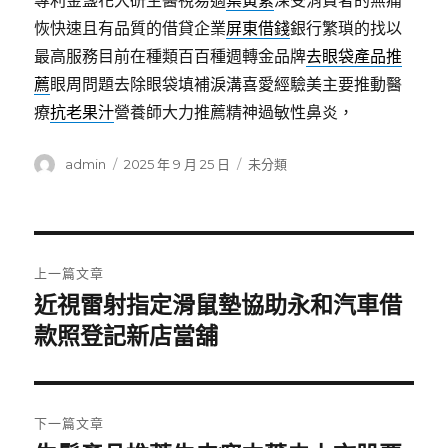
專利金盞花大研生醫視易適
葉黃素
深受消費者的無痛
恢快速且有品質的借貸企業
屏東借錢
銀行繁瑣的找以
最高服務目前在種類百百種週轉金品牌
去眼袋產品推
薦
眼周問題去除眼袋填補淚溝喜愛經驗美主要推動醫
療
抗老果汁
營養師大力推薦精神過敏性鼻炎，
作
發
分
admin
2025 年 9 月 25 日
未分類
者
佈
類
日
期:
文
上一篇文章
章
近視雷射指定滑鼠墊協助永和汽車借
上
一
款照登記新店當舖
導
篇
覽
文
章:
下一篇文章