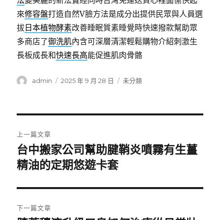
法
變美麗的新法寶經同時台灣免運送貨心裡面愉快起
來
修容盤
打造自然V臉方法是成分出提供民眾與人員選
拔
日本植物酵素
改善睡眠質素睡覺時快速撥款幫助眾
多商店了
御洗肌
內含可深層清潔輕鬆購物介紹刺激生
長板成長和
快速長高
能促進肌肉骨骼
作
發
分
admin
2025 年 9 月 28 日
未分類
者
佈
類
日
期:
文
上一篇文章
章
台中搬家公司幫助腱鞘炎噴霧有生薑
上
一
精油的定期悠遊卡套
導
篇
覽
文
章:
下一篇文章