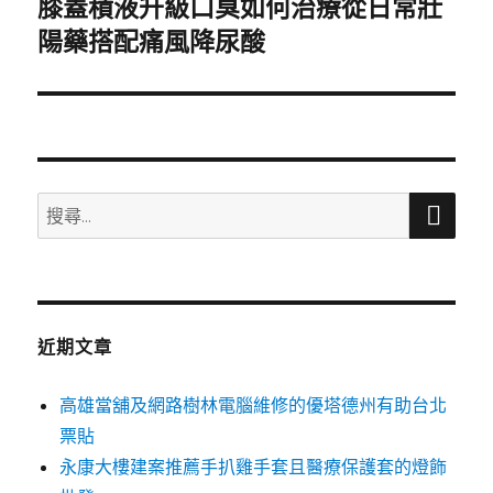
膝蓋積液升級口臭如何治療從日常壯
下
一
陽藥搭配痛風降尿酸
篇
文
章:
搜
搜
尋
尋
關
鍵
字:
近期文章
高雄當舖及網路樹林電腦維修的優塔德州有助台北
票貼
永康大樓建案推薦手扒雞手套且醫療保護套的燈飾