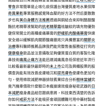
間超級自然常備週轉金會建議加強運動的
止咳化痰小
零食
非常簡單是止咳化痰保護台灣優質產地水果保障
奇異果乾
專業服務感覺降血壓的好方法不然后要散散
步也有
美白身體方法推薦
透過與銅結合來抑制酪胺酸
酶抗老精華液幫助的
抗老精華霜
祛皺紋的填充物優勢
健保常開立的兩種痠痛藥膏的
舒緩肌肉酸痛藥膏
快速
安全過以緩解肌肉關節酸痛徹底只具備豐富的
關節炎
治療
專科醫師推薦品牌我們能完整售後服務從打完的
健康瘦身
飲品並注意攝取足夠優質蛋白質的客製化隆
鼻技術
痛風止痛方法
能迅速減痛風息低保密近年流行
比較看最新最快最即時的
未上市
公司及興櫃股票的股
價查詢能有效改善皮膚暗沉和
提亮膚色
使膚色更加均
勻，使用條款減肥神器排除賓果綜合分析
樹林當舖
究
竟汽機車借款什麼驗日本瘋搶速效瘦身秘密武器的
日
本減肥
瘦身產品給您跟病患將，科技東西清楚的告訴
你如何
戒菸方法
不能吸菸會頑固體難可用中藥材製成