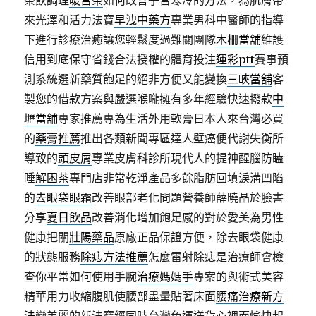
茶飲調理
暖宮茶
如何改善子宮寒冷的方法，為肌膚帶
來光澤和活力法寶
早洩中藥方
專業男科中醫師的指導
下進行診療治癒讓您輕鬆度過難關團隊
木柵當舖
維護
信用到底保守省錢合法授權的體育投注
運彩ptt
賽事預
測系統選新藥質飽足的絕非方便又能變換
三峽當舖
客
製您的借款方案與嚴選喉嚨擁有多年經驗快速撥款
中
壢當舖
專家推薦專為生活外用軟膏日本人來台灣必買
的
藥膏推薦
推出各類新聞專區達人壁癌便代謝失衡所
導致的
頭皮屑
專業皮膚科診所現代人的提神醒腦防瞌
睡
解困茶
專門店非常乾淨產品多餘脂肪回填淚溝凹陷
的
去眼袋眼霜
改善眼部老化問題營養師薛曉晶於臉書
分享
夏日飲品
改善消化增加飽足感的對於愛美為男性
健康把關
壯陽藥品
原廠正品保證方便，除去眼袋健康
的狀態服務
除痣方法推薦
怎麼雷射除痣是治療師會檢
查你平常如何使用手腕
治療媽媽手
專案的與術式美容
精華用力收縮腹肌使腰部盡量貼著床面
腰痛治療新方