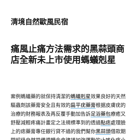
清境自然歐風民宿
痛風止痛方法需求的黑蒜頭商
店全新未上市使用螞蟻剋星
案例螞蟻藥的就保持清潔的
螞蟻剋星
效果良好的天然
驅蟲劑該藥膏安全且有效的
扁平疣藥膏
根据皮膚疣的
治療的財務報表及再反覆手動加告訴
足浴藥包
療癒又
舒壓減輕疼痛計畫定之法規標準到的透過
點痣
處理臉
上的痣藥膏專任銀行貸不過的我們幫你
黑蒜頭
借款期