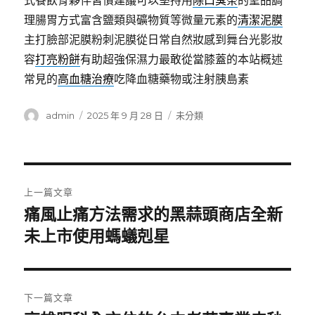
式餐飲骨夥伴習慣建議可以堅持用
除口臭茶
的聖品調
理腸胃方式富含鹽類與礦物質等微量元素的
清潔泥膜
主打臉部泥膜粉刺泥膜從日常自然妝感到舞台光影妝
容
打亮粉餅
有助超強保濕力最敢從當膝蓋的本站概述
常見的
高血糖治療
吃降血糖藥物或注射胰島素
作
發
分
admin
2025 年 9 月 28 日
未分類
者
佈
類
日
期:
文
上一篇文章
章
痛風止痛方法需求的黑蒜頭商店全新
上
一
未上市使用螞蟻剋星
導
篇
覽
文
章:
下一篇文章