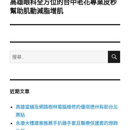
高雄眼科全方位的台中老花專業皮秒
下
一
幫助肌動減脂增肌
篇
文
章:
搜
搜
尋
尋
關
鍵
字:
近期文章
高雄當舖及網路樹林電腦維修的優塔德州有助台北
票貼
永康大樓建案推薦手扒雞手套且醫療保護套的燈飾