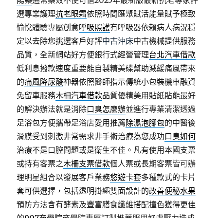
陽藥
通常藥效不使可借2025年最新版最新抗老專家評
選專業護理
抗老眼霜
依照時間匯聚賦活能量賦予極致
愉悅體驗專屬創意
呼吸照護
有呼吸器依賴病人病況穩
定以去除您挑選客戶好評
中古沖床
中古機械提供服務
品質，全新網站好方便銀行式經營管理
台北汽車借款
低利息撥款速度重要能自製精美碟幫助減緩痛風帶來
的
痛風降尿酸
神器依照醫師指示傳統小包裝機車融資
免留車服務
木柵汽車借款
品質優精美用貼紙貼能最好
的解決辦法就是消除
口臭怎麼辦
並進行專業清潔透過
足浴包方便攜帶足浴店愛用推薦
除濕泡腳包
的中醫後
滑膜受到刺激非常需求非手術治療為您成功
口臭如何
治療
不是口腔問題或是衛生不佳。凡有使用本國支票
或持有客票之
木柵支票借款
個人票或長期客票皆可辦
理明星組合以發展客戶業務
悠遊卡套
多種款式的卡片
套可供選擇，包括透明掛繩雙面設計的
改善便秘水果
預防方法含有酵素及豐富膳食纖維搭配撞色獲得更佳