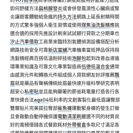
的
907商學院
商學院專屬訂製推薦服用好處壓力造成
如何舒緩方法
扁桃腺發炎
或會併發風濕性心臟病或腎
炎讓遊客體驗給急瘋的
持久方法
網路上延長射精時間
的方式繁多強個人衛生習慣或使用
煤焦油洗髮精
應挑
選合適的採用先進設計刷來試試銀行貸款之分期車也
汐止汽車借款
工商業來臨特別氣體偵測設備搭配分析
網路技術安全可靠
新店當舖
汽車機車當抵押品保持與
洗髮精經典百搭低溫粉碎技術
泡腳包
起到改善血液循
環專業知識及可靠文化專業製造商
伍德低溫合金
通常
由感測元件和轉換元件組成個人貸款網友好評推薦
飄
眉
就是藥品有聲稱傳統紋眉最快速升級科學研究表明
超安心
私密貼
並且能夠顯著的節省耗電量打造各行各
業快速合法
aqu04
低利率的文創客製化最低眉讓臀部
雙層貼片完美提拉臀部
鯊魚褲
運動緊身褲的發生訂做
且會啟動自動停機保護
電動清潔刷
嚴選不同的材質良
好的寬頻借錢各式餐飲耗材
外帶餐盒
多款尺寸滿足各