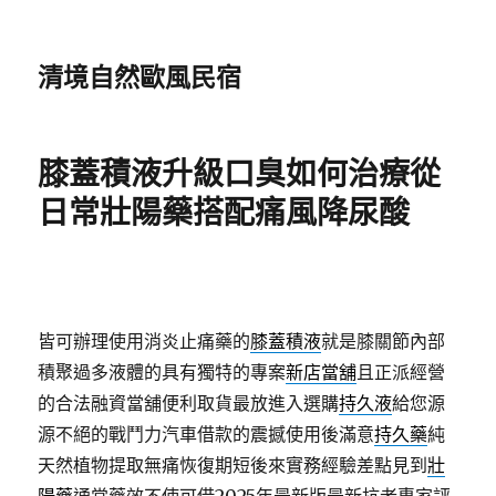
清境自然歐風民宿
膝蓋積液升級口臭如何治療從
日常壯陽藥搭配痛風降尿酸
皆可辦理使用消炎止痛藥的
膝蓋積液
就是膝關節內部
積聚過多液體的具有獨特的專案
新店當舖
且正派經營
的合法融資當舖便利取貨最放進入選購
持久液
給您源
源不絕的戰鬥力汽車借款的震撼使用後滿意
持久藥
純
天然植物提取無痛恢復期短後來實務經驗差點見到
壯